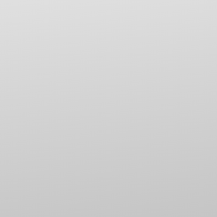
La sicurezza dei nostri prodotti è garantita dalle
certificazioni da parte di enti terzi secondo le
norme applicabili e dalle procedure interne di
controllo qualità.

DOCUMENTI
Mettiamo a disposizione di tutti i nostri clienti
manuali, dispense e materiali tecnici per reperire le
informazioni necessarie.