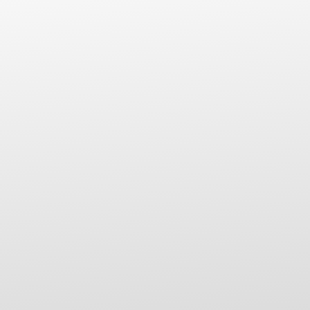
documenti tecnici
certificazioni
materiali multimediali
supporto
completo
Contattandoci potrai inoltre scoprire di più sui
prodotti disponibili su tutto il territorio italiano
ed estero
spedizioni ben gestite
tempistiche rapide ed efficienti

CERTIFICAZIONI