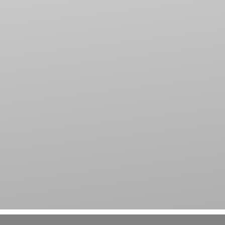

MEDIA
PSP mette a disposizione dei contenuti multimediali
che permettono ai clienti di ricevere indicazioni sul
corretto utilizzo dei prodotti.