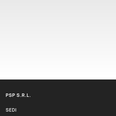
CONSULTA PRIVACY
HO LETTO E ACCETTATO LA NORMATIVA
SULLA PRIVACY – COOKIES POLICY IN
CONFORMITÀ AL REGOLAMENTO EUROPEO
679/16 (GDPR)
PSP S.R.L.
SEDI