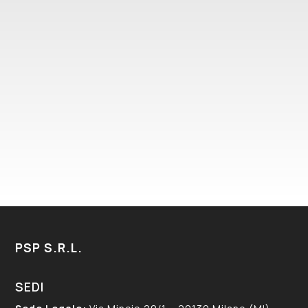
CONSULTA PRIVACY
HO LETTO E ACCETTATO LA NORMATIVA
SULLA PRIVACY – COOKIES POLICY IN
CONFORMITÀ AL REGOLAMENTO EUROPEO
679/16 (GDPR)
PSP S.R.L.
SEDI