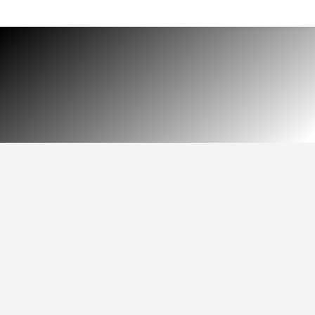
HOME
DOCUMENTI
$
MATERIALE TECNICO E
ASSISTENZA PER OGNI
ESIGENZA PRODUTTIVA
cataloghi
dispense
manuali