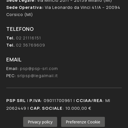
Sede Legale:
Via Mincio 20/1 – 20139 Milano (MI)
Sede Operativa:
Via Leonardo da Vinci 41/A – 20094
Corsico (MI)
TELEFONO
Tel.
02 21116151
Tel.
02 36769609
EMAIL
Email:
psp@psp-srl.com
PEC:
srlpsp@legalmail.it
PSP SRL
|
P.IVA
: 09011700961 |
CCIAA/REA
: MI
2062449 |
CAP. SOCIALE
: 10.000,00 €
Privacy policy
Preferenze Cookie