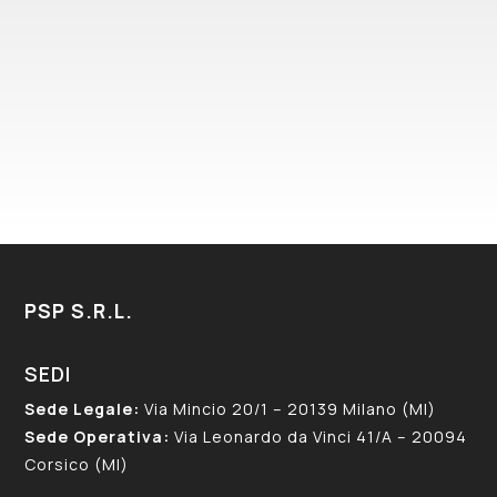
679/16 (GDPR)
PSP S.R.L.
SEDI
Sede Legale:
Via Mincio 20/1 – 20139 Milano (MI)
Sede Operativa:
Via Leonardo da Vinci 41/A – 20094
Corsico (MI)